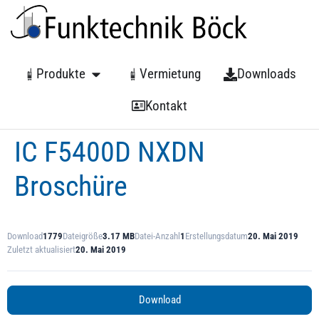
Produkte
Vermietung
Downloads
Kontakt
IC F5400D NXDN
Broschüre
Download
1779
Dateigröße
3.17 MB
Datei-Anzahl
1
Erstellungsdatum
20. Mai 2019
Zuletzt aktualisiert
20. Mai 2019
Download