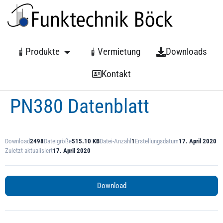
Produkte
Vermietung
Downloads
Kontakt
PN380 Datenblatt
Download
2498
Dateigröße
515.10 KB
Datei-Anzahl
1
Erstellungsdatum
17. April 2020
Zuletzt aktualisiert
17. April 2020
Download