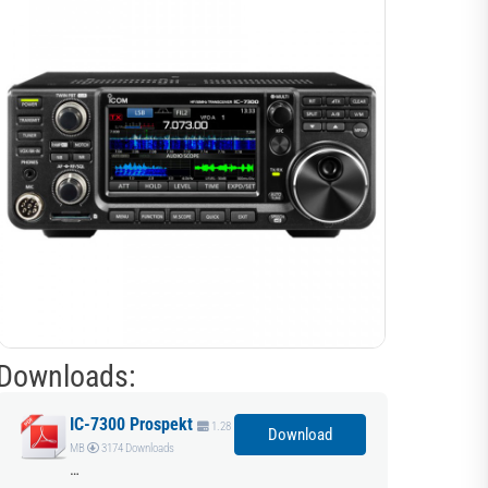
Downloads:
IC-7300 Prospekt
1.28
Download
MB
3174 Downloads
…