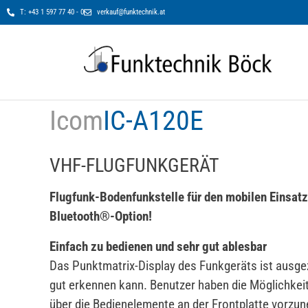
T: +43 1 597 77 40 - 0
verkauf@funktechnik.at
Icom
IC-A120E
VHF-FLUGFUNKGERÄT
Flugfunk-Bodenfunkstelle für den mobilen Einsat
Bluetooth®-Option!
Einfach zu bedienen und sehr gut ablesbar
Das Punktmatrix-Display des Funkgeräts ist ausge
gut erkennen kann. Benutzer haben die Möglichkeit
über die Bedienelemente an der Frontplatte vorzu