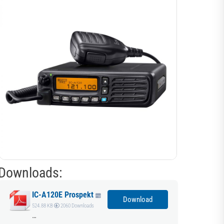
Downloads:
IC-A120E Prospekt
Download
524.88 KB
2060 Downloads
…