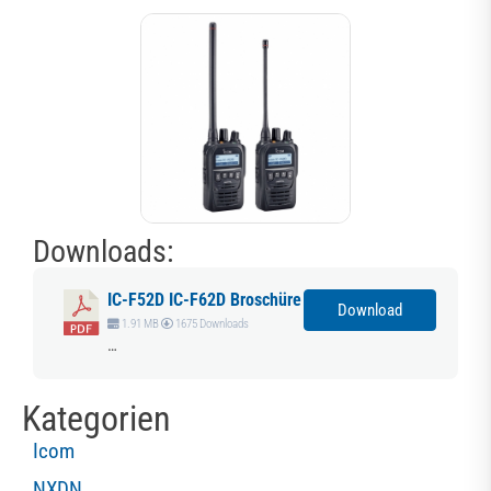
Downloads:
IC-F52D IC-F62D Broschüre
Download
1.91 MB
1675 Downloads
…
Kategorien
Icom
NXDN