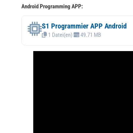
Android Programming APP:
S1 Programmier APP Android
1 Datei(en)
49.71 MB