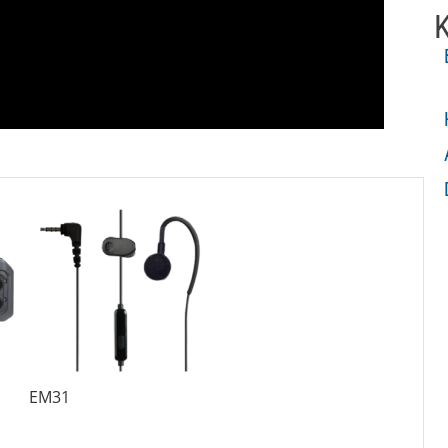
K
EM31