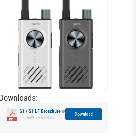
Downloads:
S1 / S1 LF Broschüre
Download
2.90 MB
1136 Downloads
…