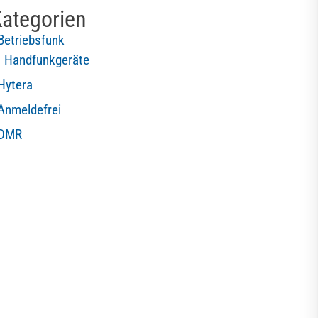
ategorien
Betriebsfunk
Handfunkgeräte
Hytera
Anmeldefrei
DMR