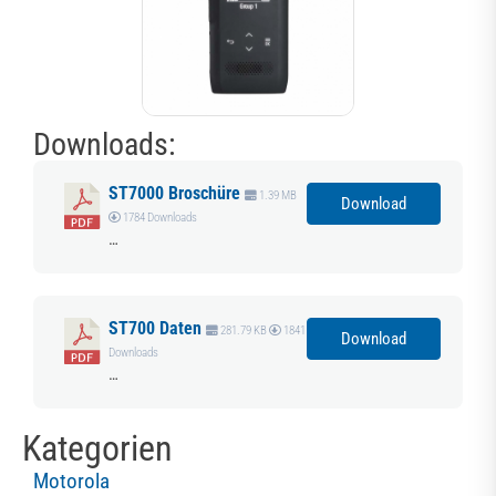
Downloads:
ST7000 Broschüre
1.39 MB
Download
1784 Downloads
…
ST700 Daten
281.79 KB
1841
Download
Downloads
…
Kategorien
Motorola