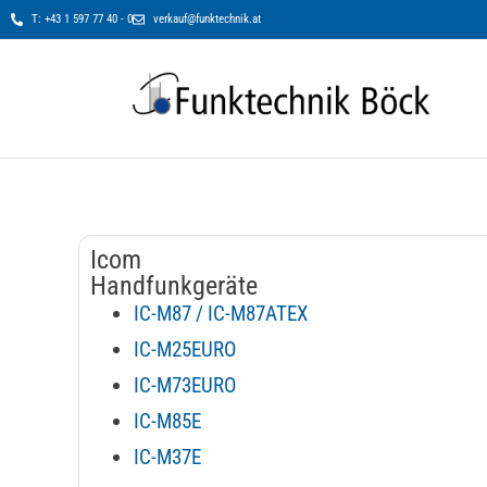
T: +43 1 597 77 40 - 0
verkauf@funktechnik.at
Icom
Handfunkgeräte
IC-M87 / IC-M87ATEX
IC-M25EURO
IC-M73EURO
IC-M85E
IC-M37E