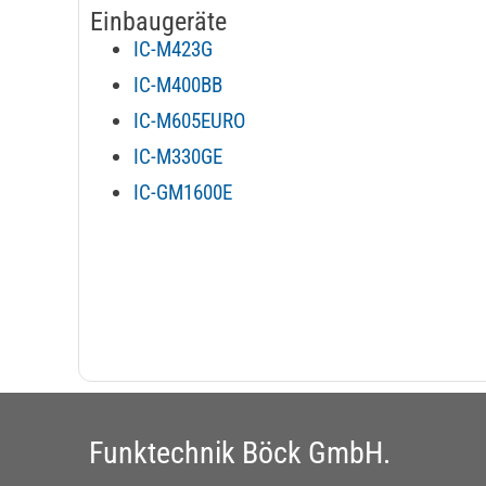
Einbaugeräte
IC-M423G
IC-M400BB
IC-M605EURO
IC-M330GE
IC-GM1600E
Funktechnik Böck GmbH.