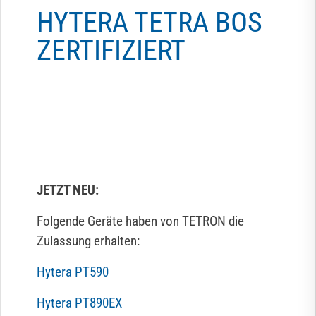
HYTERA TETRA BOS
ZERTIFIZIERT
J
A
H
JETZT NEU:
u
Folgende Geräte haben von TETRON die
u
Zulassung erhalten:
P
I
Hytera PT590
A
Hytera PT890EX
S