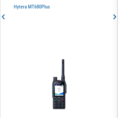
F
Hytera MT680Plus
i
M
A